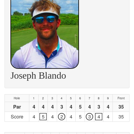
Joseph Blando
Hole
1
2
3
4
5
6
7
8
9
Front
Par
4
4
4
3
4
5
4
3
4
35
Score
4
5
4
2
4
5
3
4
4
35