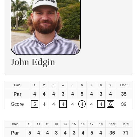
John Edgin
Hole
1
2
3
4
5
6
7
8
9
Front
Par
4
4
4
3
4
5
4
3
4
35
Score
5
4
4
4
4
4
4
4
6
39
Hole
10
11
12
13
14
15
16
17
18
Back
Total
Par
5
4
4
3
4
3
4
5
4
36
71