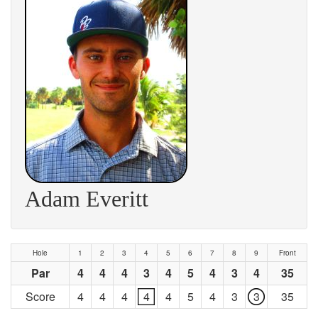
Adam Everitt
Hole
1
2
3
4
5
6
7
8
9
Front
Par
4
4
4
3
4
5
4
3
4
35
Score
4
4
4
4
4
5
4
3
3
35