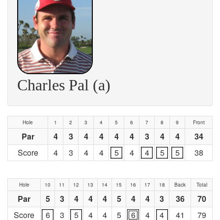
Charles Pal (a)
Hole
1
2
3
4
5
6
7
8
9
Front
Par
4
3
4
4
4
4
3
4
4
34
Score
4
3
4
4
5
4
4
5
5
38
Hole
10
11
12
13
14
15
16
17
18
Back
Total
Par
5
3
4
4
4
5
4
4
3
36
70
Score
6
3
5
4
4
5
6
4
4
41
79